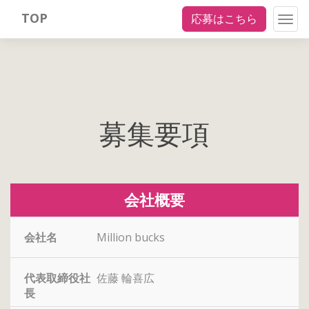
TOP
応募はこちら
Togg
navig
募集要項
会社概要
会社名
Million bucks
代表取締役社
佐藤 輪喜広
長