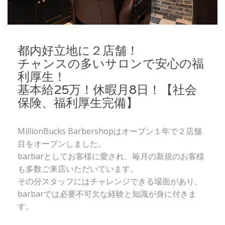
都内好立地に２店舗！
チャンスの多いサロンで安心の福
利厚生！
基本給25万！休暇月8日！【社会
保険、福利厚生完備】
MillionBucks Barbershopはオープン１年で２店舗
目をオープンしました。
barbarとしてお客様に愛され、毎月の新規のお客様
も多数ご来店いただいています。
その分スタッフにはチャレンジできる場面があり、
barbarでは必要不可欠な経験と知識が身に付きま
す。