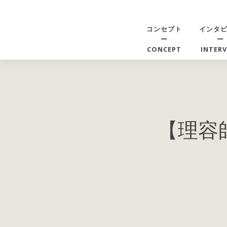
コンセプト
インタ
ー
ー
CONCEPT
INTER
【理容